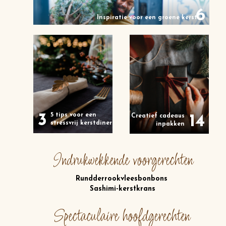
6
Inspiratie voor een groene kerst
3
5 tips voor een
Creatief cadeaus
14
stressvrij kerstdiner
inpakken
Indrukwekkende voorgerechten
Rundderrookvleesbonbons
Sashimi-kerstkrans
Spectaculaire hoofdgerechten