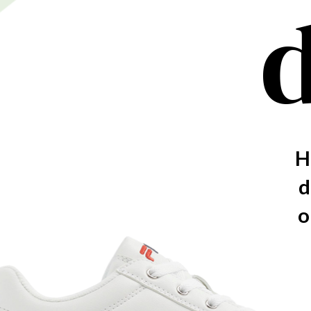
Het tennisse
deur. AD tip
outfits – ret
even lekke
Prod
1