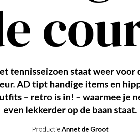
izoen staat weer voor de
t handige items en hippe
ro is in! – waarmee je net
rder op de baan staat.
uctie
Annet de Groot