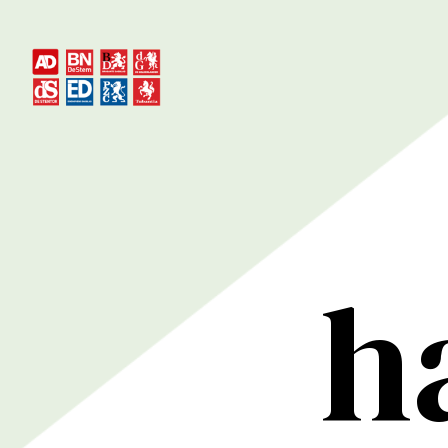
Hi
han
de 