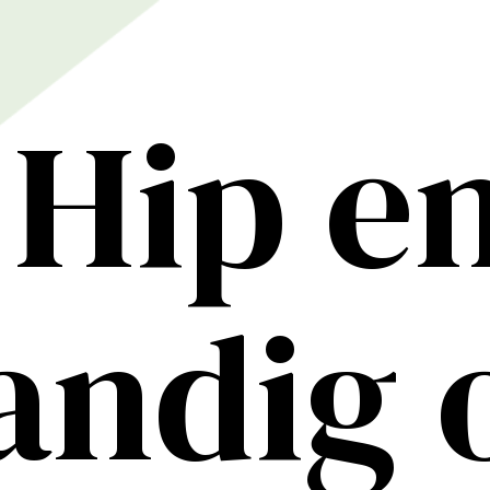
p en
dig op
court